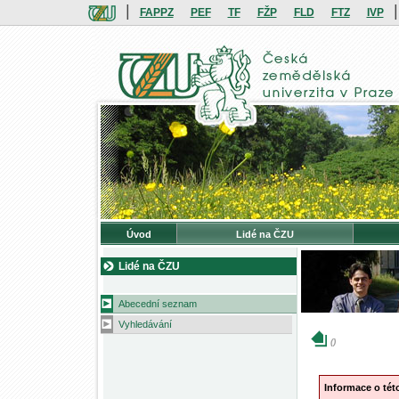
|
|
FAPPZ
PEF
TF
FŽP
FLD
FTZ
IVP
Úvod
Lidé na ČZU
Lidé na ČZU
Abecední seznam
Vyhledávání
()
Informace o té