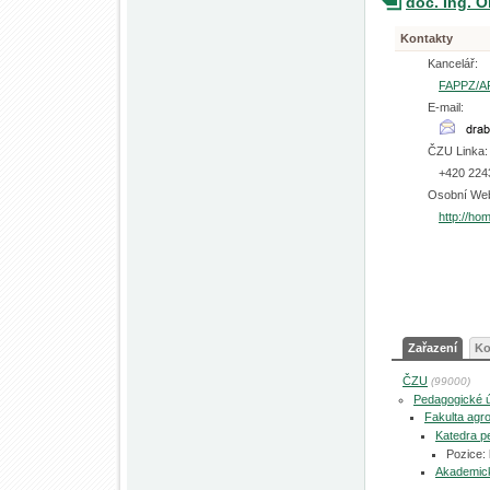
doc. Ing. O
Kontakty
Kancelář:
FAPPZ/A
E-mail:
ČZU Linka:
+420 224
Osobní We
http://ho
Zařazení
Ko
ČZU
(99000)
Pedagogické 
Fakulta agro
Katedra p
Pozice:
Akademic