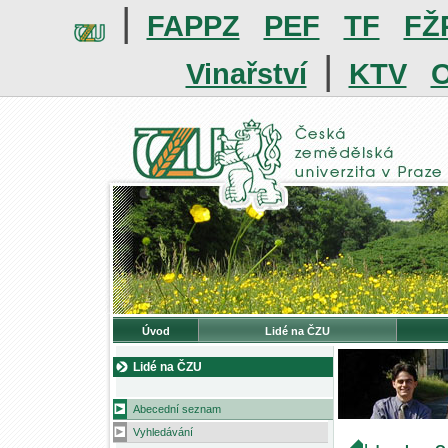
|
FAPPZ
PEF
TF
FŽ
|
Vinařství
KTV
O
Úvod
Lidé na ČZU
Lidé na ČZU
Abecední seznam
Vyhledávání