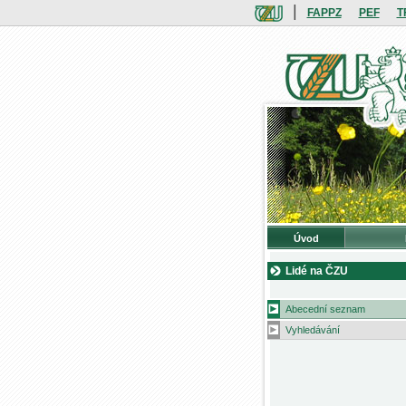
|
FAPPZ
PEF
T
Úvod
Lidé na ČZU
Abecední seznam
Vyhledávání