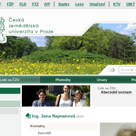
|
|
F
FŽP
FLD
FTZ
IVP
Statky
Lesy
Vinařství
KTV
OIKT
Lidé na ČZU
Předměty
Útvary
Pr
Lidé na ČZU
Abecední seznam
Ing. Jana Najmanová
(930)
Kontakty
Kancelář: