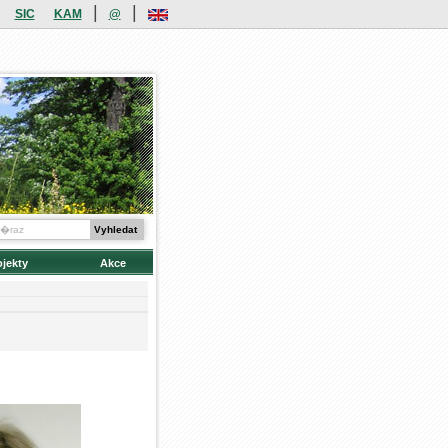
|
|
SIC
KAM
@
ojekty
Akce