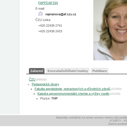
FAPPZ/AF334
E-mail:
ČZU Linka:
+420 22438 2741
+420 22438 2433
Zařazení
Konzultační/Úřední hodiny
Publikace
ČZU
(99000)
Pedagogické útvary
Fakulta agrobiologie, potravinových a přírodních zdrojů
(21000)
Katedra agroenvironmentální chemie a výživy rostlin
(21140)
Pozice:
THP
Materiály umístěné na tomto serveru mohou být publ
© 2007+ - V
Datum posledn