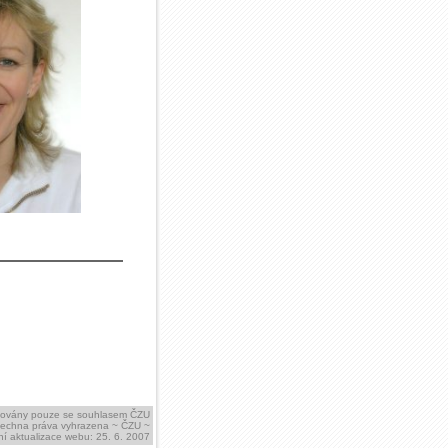
ikovány pouze se souhlasem ČZU
šechna práva vyhrazena ~ ČZU ~
í aktualizace webu: 25. 6. 2007