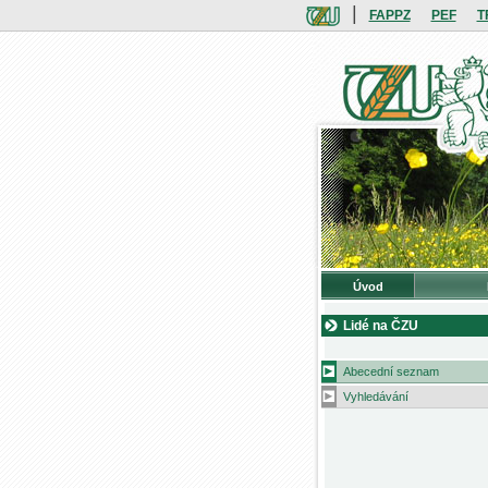
|
FAPPZ
PEF
T
Úvod
Lidé na ČZU
Abecední seznam
Vyhledávání