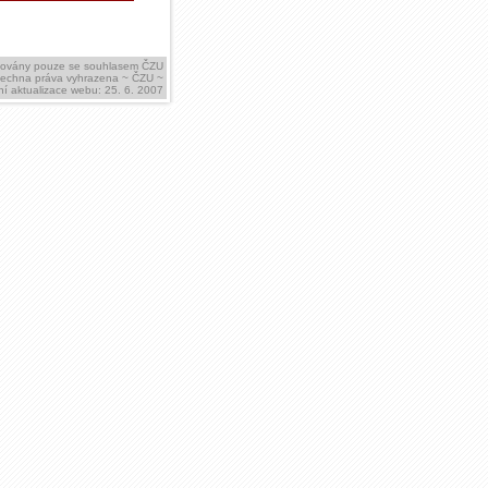
ikovány pouze se souhlasem ČZU
šechna práva vyhrazena ~ ČZU ~
í aktualizace webu: 25. 6. 2007