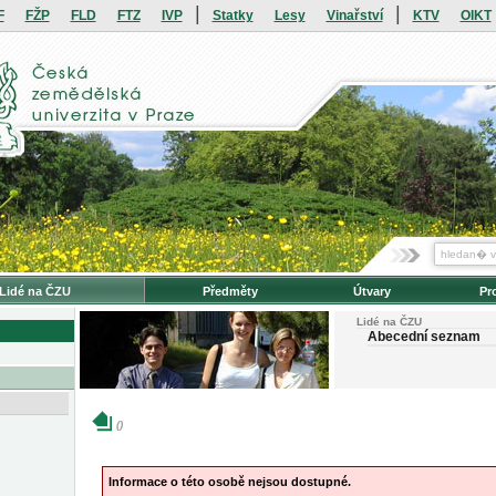
|
|
F
FŽP
FLD
FTZ
IVP
Statky
Lesy
Vinařství
KTV
OIKT
Lidé na ČZU
Předměty
Útvary
Pr
Lidé na ČZU
Abecední seznam
()
Informace o této osobě nejsou dostupné.