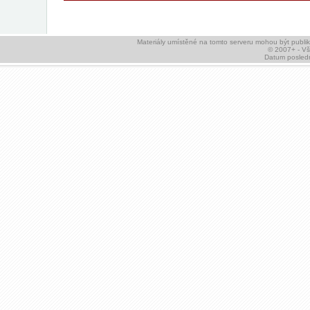
Materiály umístěné na tomto serveru mohou být publ
© 2007+ - V
Datum posledn