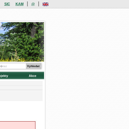
|
|
SIC
KAM
@
ojekty
Akce