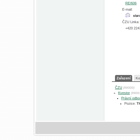
RE/606
E-mail:
ČZU Linka:
+420 224
Zařazení
Ko
ČZU
(99000)
Kvestor
(9900
Právní odbo
Pozice:
T