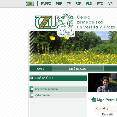
|
|
FAPPZ
PEF
TF
FŽP
FLD
FTZ
IVP
Úvod
Lidé na ČZU
Lidé na ČZU
Abecední seznam
Vyhledávání
Mgr. Petra
Kontakty
Kancelář: