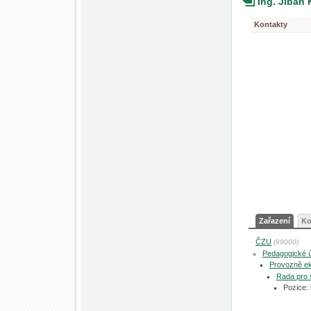
Ing. Jiban
Kontakty
Zařazení
Ko
ČZU
(99000)
Pedagogické 
Provozně ek
Rada pro 
Pozice: