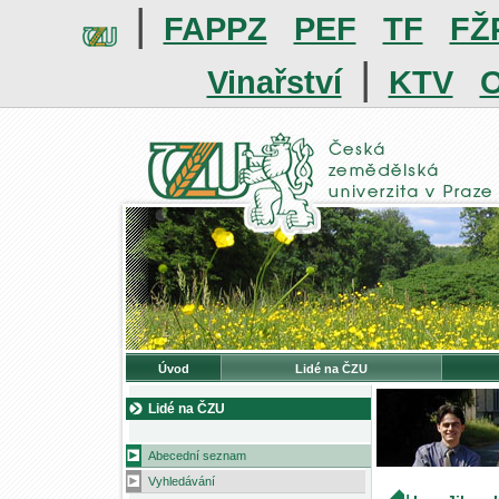
|
FAPPZ
PEF
TF
FŽ
|
Vinařství
KTV
O
Úvod
Lidé na ČZU
Lidé na ČZU
Abecední seznam
Vyhledávání