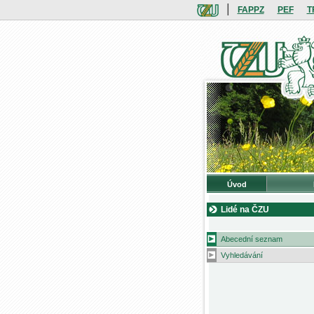
|
FAPPZ
PEF
T
Úvod
Lidé na ČZU
Abecední seznam
Vyhledávání