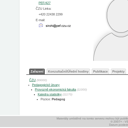
PEF/427
ČZU Linka:
+420 22438 2299
E-mail:
Zařazení
Konzultační/Úřední hodiny
Publikace
Projekty
ČZU
(99000)
Pedagogické útvary
Provozně ekonomická fakulta
(11000)
Katedra statistiky
(11170)
Pozice:
Pedagog
Materiály umístěné na tomto serveru mohou být publ
© 2007+ - V
Datum posledn