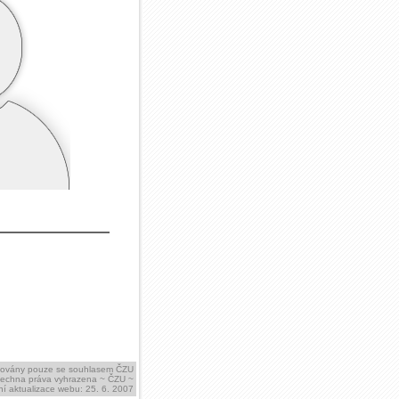
ikovány pouze se souhlasem ČZU
šechna práva vyhrazena ~ ČZU ~
í aktualizace webu: 25. 6. 2007