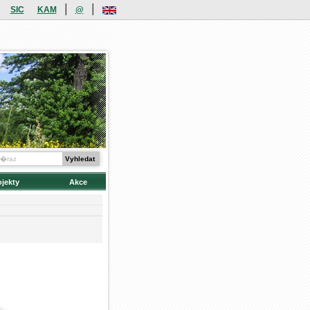
|
|
SIC
KAM
@
ojekty
Akce