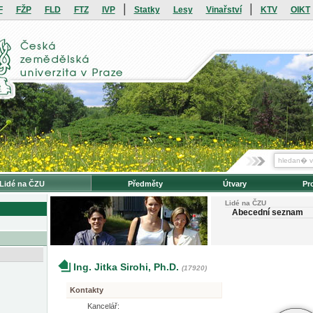
|
|
F
FŽP
FLD
FTZ
IVP
Statky
Lesy
Vinařství
KTV
OIKT
Lidé na ČZU
Předměty
Útvary
Pr
Lidé na ČZU
Abecední seznam
Ing. Jitka Sirohi, Ph.D.
(17920)
Kontakty
Kancelář: