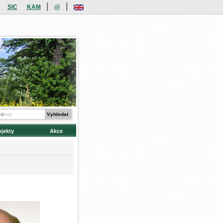
|
|
SIC
KAM
@
ojekty
Akce