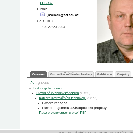
PEF/337
E-mail:
ČZU Linka:
+420 22438 2293
Zařazení
Konzultační/Úřední hodiny
Publikace
Projekty
ČZU
(99000)
Pedagogické útvary
Provozně ekonomická fakulta
(11000)
Katedra informačních technologií
(11150)
Pozice:
Pedagog
Funkce:
Tajemník a zástupce pro projekty
Rada pro spolupráci s praxí PEF
Materiály umístěné na tomto serveru mohou být publ