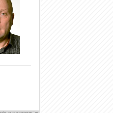
ikovány pouze se souhlasem ČZU