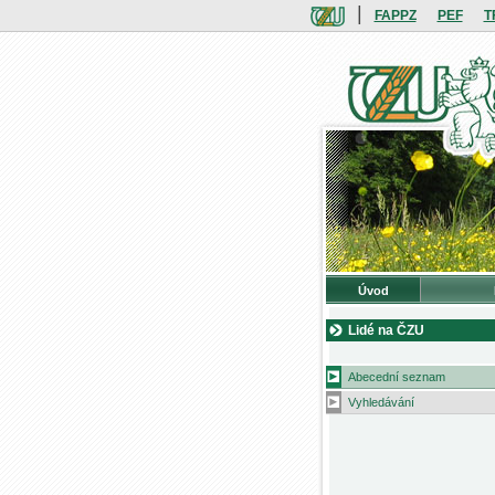
|
FAPPZ
PEF
T
Úvod
Lidé na ČZU
Abecední seznam
Vyhledávání