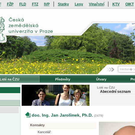
|
|
F
FŽP
FLD
FTZ
IVP
Statky
Lesy
Vinařství
KTV
OIKT
Lidé na ČZU
Předměty
Útvary
Pr
Lidé na ČZU
Abecední seznam
doc. Ing. Jan Jarolímek, Ph.D.
(2479)
Kontakty
Kancelář: