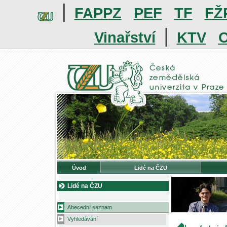
|
FAPPZ
PEF
TF
FŽ
|
Vinařství
KTV
O
Úvod
Lidé na ČZU
Lidé na ČZU
Abecední seznam
Vyhledávání