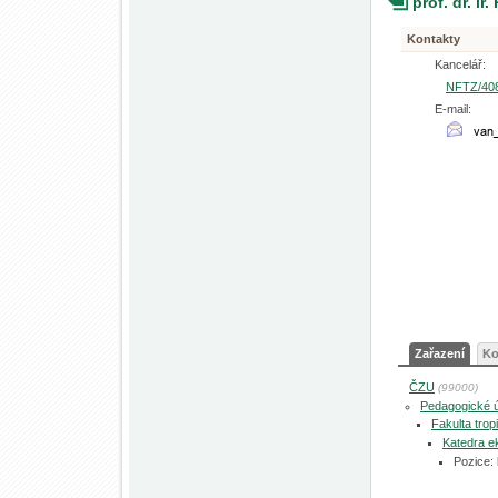
prof. dr. i
Kontakty
Kancelář:
NFTZ/40
E-mail:
Zařazení
Ko
ČZU
(99000)
Pedagogické 
Fakulta tro
Katedra e
Pozice: