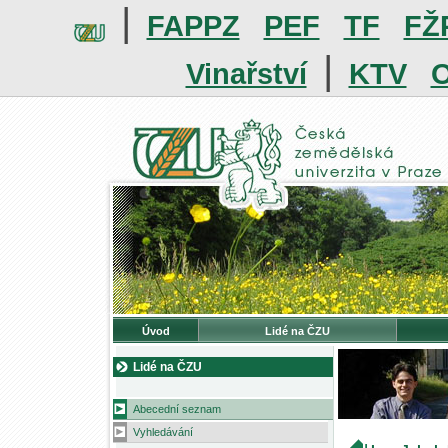
|
FAPPZ
PEF
TF
FŽ
|
Vinařství
KTV
O
Úvod
Lidé na ČZU
Lidé na ČZU
Abecední seznam
Vyhledávání