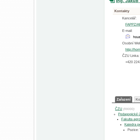
Ing. Jakub
Kontakty
Kancelář:
FAPPZ/A
E-mail:
Osobní We
http://ho
ČZU Linka:
+420 224
Zařazení
Ko
ČZU
(99000)
Pedagogické 
Fakulta agro
Katedra p
Pozice: