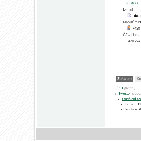
RE/008
E-mail:
Mobilní tele
+420
ČZU Linka:
+420 224
Zařazení
Ko
ČZU
(99000)
Kvestor
(9900
Oddělení ar
Pozice:
T
Funkce:
V