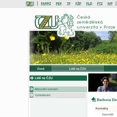
|
|
FAPPZ
PEF
TF
FŽP
FLD
FTZ
IVP
Úvod
Lidé na ČZU
Lidé na ČZU
Abecední seznam
Vyhledávání
Barbora De
Kontakty
Kancelář: