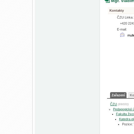
Mgr. Vladi
Kontakty
ČZU Linka:
+420 224
E-mail:
Zařazení
Ko
ČZU
(99000)
Pedagogické 
Fakulta živo
Katedra e
Pozice: