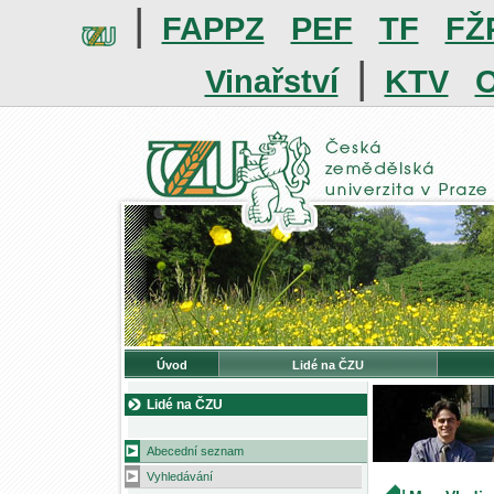
|
FAPPZ
PEF
TF
FŽ
|
Vinařství
KTV
O
Úvod
Lidé na ČZU
Lidé na ČZU
Abecední seznam
Vyhledávání