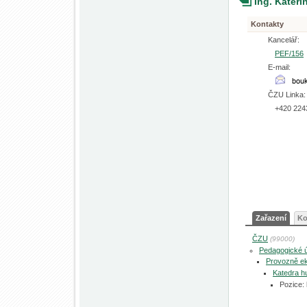
Ing. Kateř
Kontakty
Kancelář:
PEF/156
E-mail:
ČZU Linka:
+420 224
Zařazení
Ko
ČZU
(99000)
Pedagogické 
Provozně ek
Katedra h
Pozice: