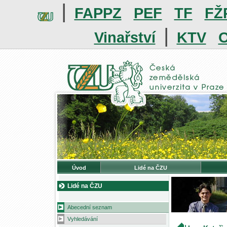
|
FAPPZ
PEF
TF
FŽ
|
Vinařství
KTV
O
Úvod
Lidé na ČZU
Lidé na ČZU
Abecední seznam
Vyhledávání