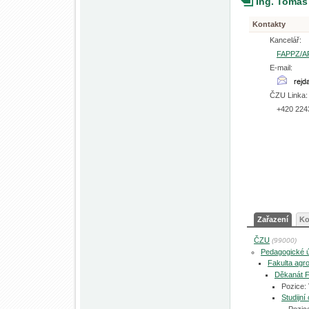
Ing. Tomáš
Kontakty
Kancelář:
FAPPZ/A
E-mail:
ČZU Linka:
+420 224
Zařazení
Ko
ČZU
(99000)
Pedagogické 
Fakulta agro
Děkanát 
Pozice:
Studijn