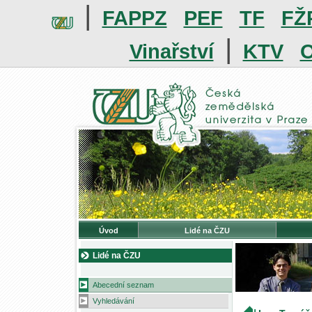
|
FAPPZ
PEF
TF
FŽ
|
Vinařství
KTV
O
Úvod
Lidé na ČZU
Lidé na ČZU
Abecední seznam
Vyhledávání