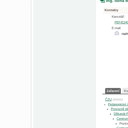
Ing. Ilona 
Kontakty
Kancelář:
PEF/E24
E-mail:
Zařazení
Ko
ČZU
(99000)
Pedagogické 
Provozně ek
Děkanát 
Centrum
Pozic