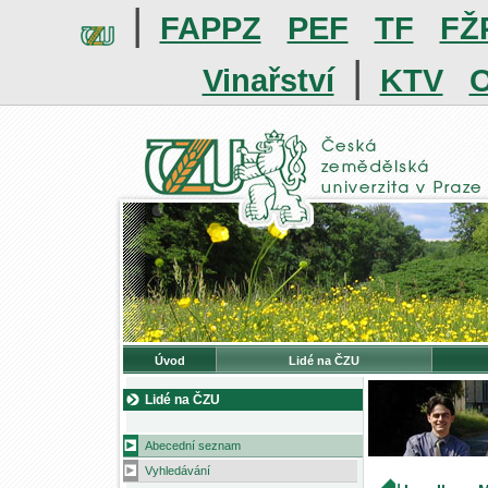
|
FAPPZ
PEF
TF
FŽ
|
Vinařství
KTV
O
Úvod
Lidé na ČZU
Lidé na ČZU
Abecední seznam
Vyhledávání