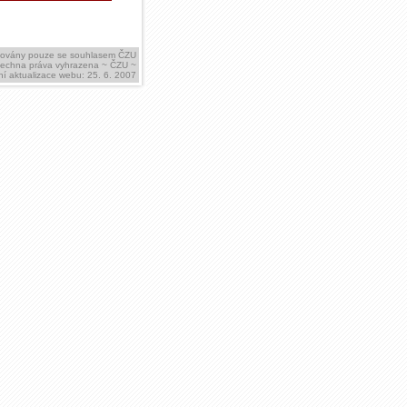
ikovány pouze se souhlasem ČZU
šechna práva vyhrazena ~ ČZU ~
í aktualizace webu: 25. 6. 2007