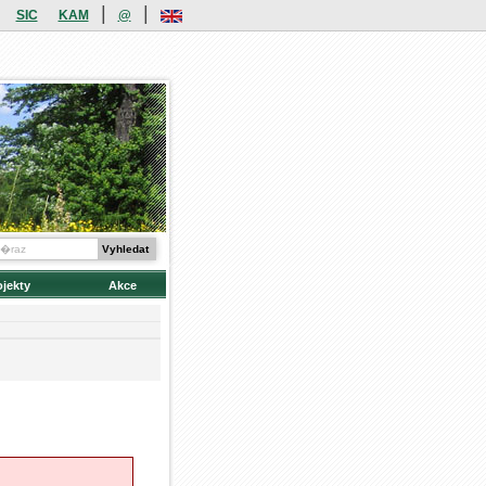
|
|
SIC
KAM
@
ojekty
Akce