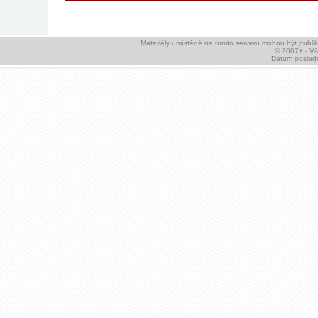
Materiály umístěné na tomto serveru mohou být publ
© 2007+ - V
Datum posledn