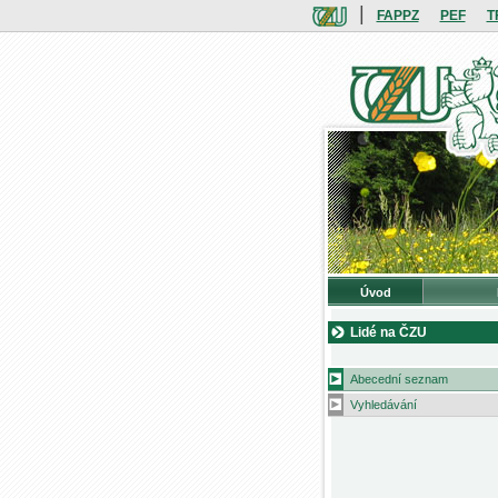
|
FAPPZ
PEF
T
Úvod
Lidé na ČZU
Abecední seznam
Vyhledávání