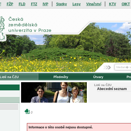
|
|
F
FŽP
FLD
FTZ
IVP
Statky
Lesy
Vinařství
KTV
OIKT
Lidé na ČZU
Předměty
Útvary
Pr
Lidé na ČZU
Abecední seznam
()
Informace o této osobě nejsou dostupné.