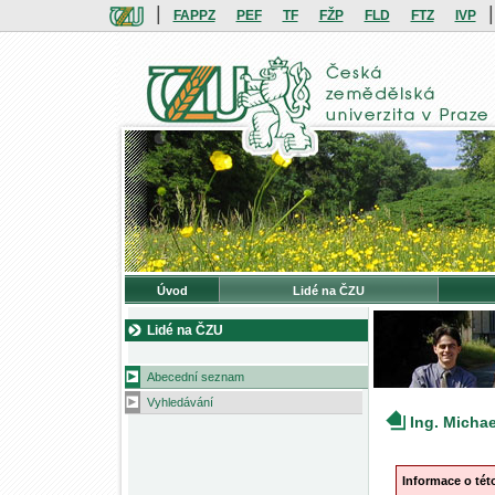
|
|
FAPPZ
PEF
TF
FŽP
FLD
FTZ
IVP
Úvod
Lidé na ČZU
Lidé na ČZU
Abecední seznam
Vyhledávání
Ing. Micha
Informace o té