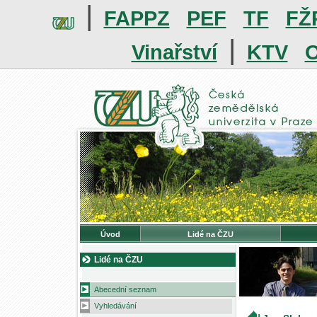
|
FAPPZ
PEF
TF
FŽ
|
Vinařství
KTV
O
Úvod
Lidé na ČZU
Lidé na ČZU
Abecední seznam
Vyhledávání