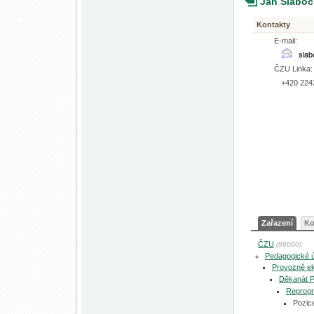
Jan Slabo
Kontakty
E-mail:
ČZU Linka:
+420 224
Zařazení
Ko
ČZU
(99000)
Pedagogické 
Provozně ek
Děkanát 
Reprogr
Pozic