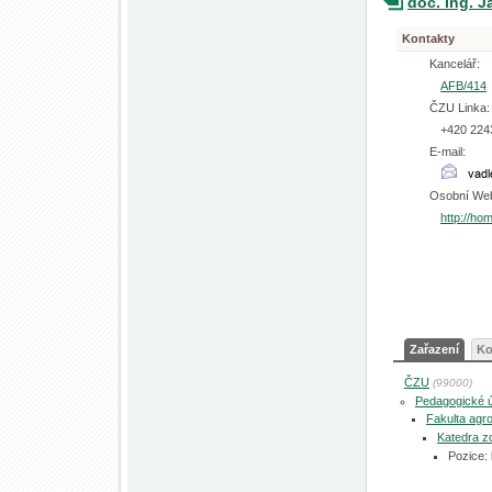
doc. Ing. J
Kontakty
Kancelář:
AFB/414
ČZU Linka:
+420 224
E-mail:
Osobní We
http://ho
Zařazení
Ko
ČZU
(99000)
Pedagogické 
Fakulta agro
Katedra zo
Pozice: