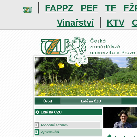
|
FAPPZ
PEF
TF
FŽ
|
Vinařství
KTV
O
Úvod
Lidé na ČZU
Lidé na ČZU
Abecední seznam
Vyhledávání