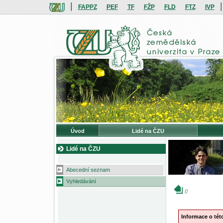
|
|
FAPPZ
PEF
TF
FŽP
FLD
FTZ
IVP
Úvod
Lidé na ČZU
Lidé na ČZU
Abecední seznam
Vyhledávání
()
Informace o té